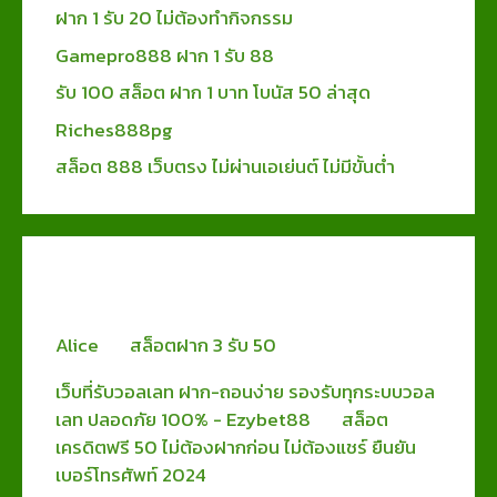
ฝาก 1 รับ 20 ไม่ต้องทํากิจกรรม
Gamepro888 ฝาก 1 รับ 88
รับ 100 สล็อต ฝาก 1 บาท โบนัส 50 ล่าสุด
Riches888pg
สล็อต 888 เว็บตรง ไม่ผ่านเอเย่นต์ ไม่มีขั้นต่ำ
Recent Comments
Alice
บน
สล็อตฝาก 3 รับ 50
เว็บที่รับวอลเลท ฝาก-ถอนง่าย รองรับทุกระบบวอล
เลท ปลอดภัย 100% - Ezybet88
บน
สล็อต
เครดิตฟรี 50 ไม่ต้องฝากก่อน ไม่ต้องแชร์ ยืนยัน
เบอร์โทรศัพท์ 2024