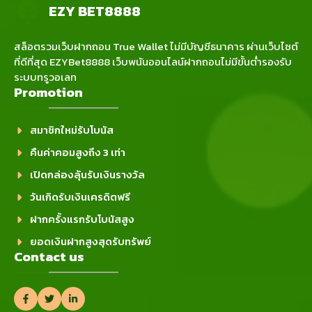
EZY BET8888
สล็อตรวมเว็บฝากถอน True Wallet ไม่มีบัญชีธนาคาร ผ่านเว็บไซต์
ที่ดีที่สุด EZYBet8888 เว็บพนันออนไลน์ฝากถอนไม่มีขั้นต่ำรองรับ
ระบบทรูวอเลท
Promotion
สมาชิกใหม่รับโบนัส
คืนค่าคอมสูงถึง 3 เท่า
เปิดกล่องลุ้นรับเงินรางวัล
วันเกิดรับเงินเครดิตฟรี
ฝากครั้งแรกรับโบนัสสูง
ยอดเงินฝากสูงสุดรับทรัพย์
Contact us