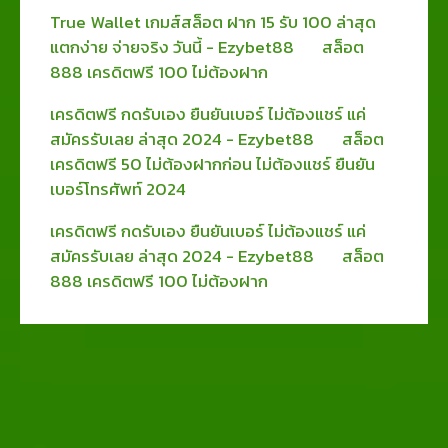
True Wallet เกมส์สล็อต ฝาก 15 รับ 100 ล่าสุด
แตกง่าย จ่ายจริง วันนี้ - Ezybet88
บน
สล็อต
888 เครดิตฟรี 100 ไม่ต้องฝาก
เครดิตฟรี กดรับเอง ยืนยันเบอร์ ไม่ต้องแชร์ แค่
สมัครรับเลย ล่าสุด 2024 - Ezybet88
บน
สล็อต
เครดิตฟรี 50 ไม่ต้องฝากก่อน ไม่ต้องแชร์ ยืนยัน
เบอร์โทรศัพท์ 2024
เครดิตฟรี กดรับเอง ยืนยันเบอร์ ไม่ต้องแชร์ แค่
สมัครรับเลย ล่าสุด 2024 - Ezybet88
บน
สล็อต
888 เครดิตฟรี 100 ไม่ต้องฝาก