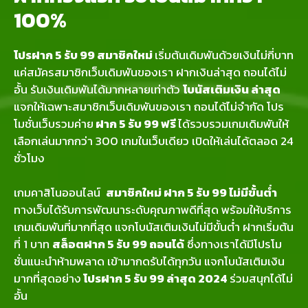
100%
โปรฝาก 5 รับ 99 สมาชิกใหม่
เริ่มต้นเดิมพันด้วยเงินไม่กี่บาท
แค่สมัครสมาชิกเว็บเดิมพันของเรา ฝากเงินล่าสุด ถอนได้ไม่
อั้น รับเงินเดิมพันได้มากหลายเท่าตัว
โบนัสเติมเงิน ล่าสุด
แจกให้เฉพาะสมาชิกเว็บเดิมพันของเรา ถอนได้ไม่จำกัด โปร
โมชั่นเว็บรวมค่าย
ฝาก 5 รับ 99 ฟรี
ได้รวบรวมเกมเดิมพันให้
เลือกเล่นมากกว่า 300 เกมในเว็บเดียว เปิดให้เล่นได้ตลอด 24
ชั่วโมง
เกมคาสิโนออนไลน์
สมาชิกใหม่ ฝาก 5 รับ 99 ไม่มีขั้นต่ำ
ทางเว็บได้รับการพัฒนาระดับคุณภาพดีที่สุด พร้อมให้บริการ
เกมเดิมพันที่มากที่สุด แจกโบนัสเติมเงินไม่มีขั้นต่ำ ฝากเริ่มต้น
ที่ 1 บาท
สล็อตฝาก 5 รับ 99 ถอนได้
ซึ่งทางเราได้มีโปรโม
ชั่นแนะนำห้ามพลาด เข้ามากดรับได้ทุกวัน แจกโบนัสเติมเงิน
มากที่สุดอย่าง
โปรฝาก 5 รับ 99 ล่าสุด 2024
ร่วมสนุกได้ไม่
อั้น