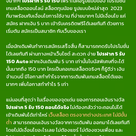
งมากๆ
โปรฝาก 5 รับ 150
เพราะนี่คือรูปแบบของ โปรโมชั่น
เกมสล็อตออนไลน์ สล็อตทุนน้อย รูปแบบใหม่ล่าสุด 2023
ที่มาพร้อมกับเงื่อนไขการใช้งาน ที่ง่ายมากๆ ไม่มีเงื่อนไข แค่
สมัคร ฝากเงิน 5 บาท เข้ารับเครดิตฟรีได้เลยทันที ด้วยการ
เริ่มต้น สมัครเป็นสมาชิก กับเว็บของเรา
เมื่อนักเดิมพันทำการสมัครเสร็จสิ้น ก็สามารถกดรับโปรโมชั่น
ได้เลยทันที ผ่านทางหน้าเว็บไซต์ สะดวก ง่าย
โปรฝาก 5 รับ
150 Auto
ฝากเงินเดิมพัน 5 บาท เท่านั้นโบนัสพิเศษที่จะได้
นั้นมากถึง 150 บาท ใครเป็นคอเกมสล็อตจริงๆ ก็รู้ดีว่า เงิน
จำนวนนี้ มีโอกาสทำกำไรจากการเดิมพันเกมสล็อตได้เยอะ
มากๆ เพิ่มโอกาสทำกำไร 5 เท่า
แน่นอนที่สุดว่า ในเรื่องของจุดเด่น ของการถอนเงินรางวัล
โปรฝาก 5 รับ 150 ถอนได้จริง
ไม่ต้องกลัวว่าจะถอนไม่ได้
เข้าเดินพันได้เท่าไหร่
เว็บสล็อต ตรงจากต่างประเทศ ไม่มีขั้น
ต่ำ
สามารถถอนเงินรางวัลจากการเดิมพัน ออกมาได้เลยทันที
โดยไม่มีเงื่อนไขอะไรเลย ไม่ต้องแชร์ ไม่ต้องชวนเพื่อน และ