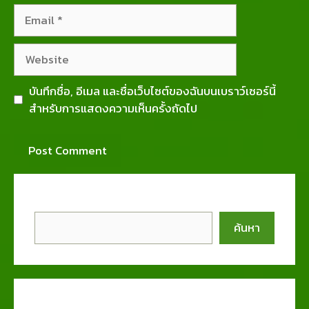
Email
Website
บันทึกชื่อ, อีเมล และชื่อเว็บไซต์ของฉันบนเบราว์เซอร์นี้
สำหรับการแสดงความเห็นครั้งถัดไป
ค้นหา
ค้นหา