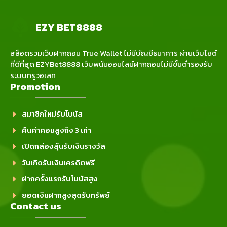
EZY BET8888
สล็อตรวมเว็บฝากถอน True Wallet ไม่มีบัญชีธนาคาร ผ่านเว็บไซต์
ที่ดีที่สุด EZYBet8888 เว็บพนันออนไลน์ฝากถอนไม่มีขั้นต่ำรองรับ
ระบบทรูวอเลท
Promotion
สมาชิกใหม่รับโบนัส
คืนค่าคอมสูงถึง 3 เท่า
เปิดกล่องลุ้นรับเงินรางวัล
วันเกิดรับเงินเครดิตฟรี
ฝากครั้งแรกรับโบนัสสูง
ยอดเงินฝากสูงสุดรับทรัพย์
Contact us