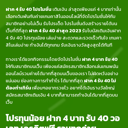
ฝาก 4 รับ 40 โปรโมชั่น
เติมเงิน ล่าสุดเพียงแค่ 4 บาทเท่านั้น
เลือกเดิมพันกับค่ายเกมคาสิโนออนไลน์ที่จัดโปรโมชั่นให้กับ
สมาชิกอย่างไม่เว็น รับโปรเด็ด โปรโมชั่นดังสร้างรายได้บน
เว็บที่ดีที่สุด
ฝาก 4 รับ 40 ล่าสุด 2023
รับโบนัสเติมเงินฝาก
4 รับ 40 โปรทุนน้อย เล่นง่าย สะดวกและรวดเร็วทันใจ เกมคา
สิโนเล่นง่าย ทำเงินได้ทุกเกม รับเงินรางวัลสูงสุดได้ทันที
ทางเราได้แจกกิจกรรมโดยจัดโปรโมชั่น
ฝาก 4 บาท รับ 40
ให้กับสมาชิกบนเว็บ เพียงแค่สมัครสมาชิกเลือกเล่นเกมพนัน
ออนไลน์รวมค่ายได้มากที่สุดบนเว็บของเรา ไม่ผิดหวังอย่าง
แน่นอน ช่องทางการทำกำไร ได้มากที่สุด
ฝาก 4 รับ 40 ไม่
ต้องทำเทิร์น
เพื่อนๆอยากรวยไว อยากได้เงินรางวัลใหญ่
สมัครสมาชิกเติมเงิน 4 บาทก็สามารถทำเงินได้มากที่สุดบน
เว็บ
โปรทุนน้อย ฝาก 4 บาท รับ 40 วอ