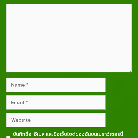
Comment
Name
Email
Website
บันทึกชื่อ, อีเมล และชื่อเว็บไซต์ของฉันบนเบราว์เซอร์นี้