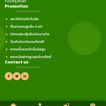
ระบบทรูวอเลท
Promotion
สมาชิกใหม่รับโบนัส
คืนค่าคอมสูงถึง 3 เท่า
เปิดกล่องลุ้นรับเงินรางวัล
วันเกิดรับเงินเครดิตฟรี
ฝากครั้งแรกรับโบนัสสูง
ยอดเงินฝากสูงสุดรับทรัพย์
Contact us
2024 • Built with
EZYBet8888