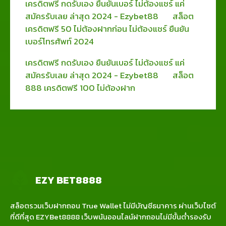
เครดิตฟรี กดรับเอง ยืนยันเบอร์ ไม่ต้องแชร์ แค่
สมัครรับเลย ล่าสุด 2024 - Ezybet88
บน
สล็อต
เครดิตฟรี 50 ไม่ต้องฝากก่อน ไม่ต้องแชร์ ยืนยัน
เบอร์โทรศัพท์ 2024
เครดิตฟรี กดรับเอง ยืนยันเบอร์ ไม่ต้องแชร์ แค่
สมัครรับเลย ล่าสุด 2024 - Ezybet88
บน
สล็อต
888 เครดิตฟรี 100 ไม่ต้องฝาก
EZY BET8888
สล็อตรวมเว็บฝากถอน True Wallet ไม่มีบัญชีธนาคาร ผ่านเว็บไซต์
ที่ดีที่สุด EZYBet8888 เว็บพนันออนไลน์ฝากถอนไม่มีขั้นต่ำรองรับ