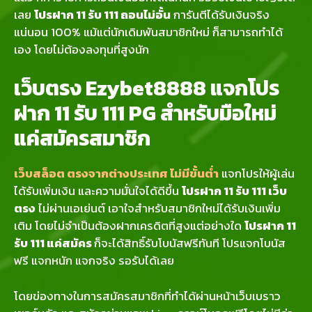
เลย
โปรฝาก 11 รับ 111 ถอนไม่อั้น
การันตีได้รับเงินจริง
แน่นอน 100% แม้แต่นักเดิมพันสมาชิกใหม่ ก็สามารถทำได้
เอง โดยไม่ต้องลงทุนที่สูงนัก
เว็บตรง Ezybet8888 แจกโปร
ฝาก 11 รับ 111 PG สำหรับมือใหม่
แค่สมัครสมาชิก
เว็บสล็อต ตรงจากต่างประเทศ ไม่มีขั้นต่ำ
แจกโปรให้ผู้เล่น
ได้รับเพิ่มเงิน และความมั่นใจได้ดีขึ้น
โปรฝาก 11 รับ 111 เว็บ
ตรง
ไม่ผ่านเอเย่นต์ เอาใจสำหรับสมาชิกใหม่ได้รับเงินเพิ่ม
เติม โดยไม่จำเป็นต้องฝากเครดิตที่สูงแต่อย่างใด
โปรฝาก 11
รับ 111 แค่สมัคร
ก็จะได้สิทธิ์รับโบนัสฟรีทันที โปรแจกโบนัส
ฟรี แจกหนัก แจกจริง รอรับได้เลย
โดยข่องทางในการสมัครสมาชิกที่ทำได้ผ่านหน้าเว็บเบราว