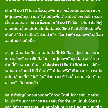
ฝาก 11 รับ 111
โปรสล็อตสุดพิเศษจากเว็บพนันของเรา แจก
ให้ผู้เล่นพนันทุกท่านได้รับโบนัสเพิ่มเติม เมื่อเลือกใช้บริการบน
เว็บไซต์ของเรา
โปรสล็อตฝาก 11 รับ 111
ที่มีการคืนกำไรให้ผู้
เล่นพนันสล็อต จัดโปรโมชั่นต้อนรับปีใหม่ ที่จะได้รับโบนัสเพิ่ม
เติมถึง 10 เท่า เป็นตัวช่วยสำคัญ ที่จะทำให้การเล่นพนันสล็อต
ออนไลน์ง่ายยิ่งขึ้น
ลงทุนเพียงน้อยนิด แต่ผลโบนัสที่ได้รับถือว่าคุ้มค่าอย่างมาก
เหมาะสำหรับสมาชิกมือใหม่ และผู้เล่นพนันทุนน้อย งบต่ำทุก
ท่านที่ห้ามพลาดเด็ดขาด
โปรฝาก 11 รับ 111 Wallet
แค่เปิด
ระบบสมาชิกใหม่วันนี้ ก็จะได้รับโบันสฟรีทันที แนวทางการเล่น
พนันสล็อต ที่ทำให้เข้าใกล้เป้าหมายได้ง่ายขึ้น กดขอรับได้เอง
ผ่านหน้าเว็บไซต์หลัก
และที่สำคัญยังถอนเงินออกได้จริง โดยไม่มีการกั๊กแต่อย่าง
ใด เมื่อดำเนินการต่างๆ และเคลียร์ข้อกำหนดเงื่อนไขได้ครบ
แล้ว ก็ทำรายการถอนเงินออกได้ในทันที รอรับเงินเข้าบัญชีได้