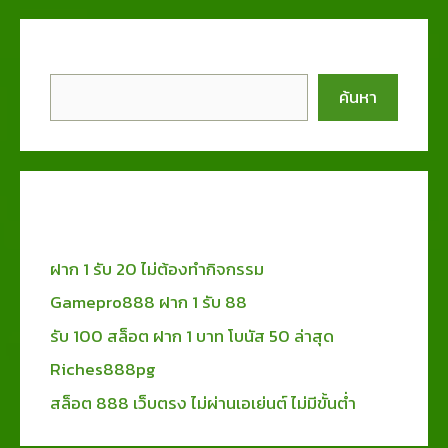
ค้นหา
ค้นหา
Recent Posts
ฝาก 1 รับ 20 ไม่ต้องทํากิจกรรม
Gamepro888 ฝาก 1 รับ 88
รับ 100 สล็อต ฝาก 1 บาท โบนัส 50 ล่าสุด
Riches888pg
สล็อต 888 เว็บตรง ไม่ผ่านเอเย่นต์ ไม่มีขั้นต่ำ