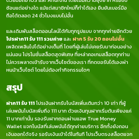
ซ้อนแต่อย่างใด แม้แต่สมาชิกใหม่ก็ทำได้เอง ยืนยันเบอร์มือ
ถือได้ตลอด 24 ชั่วโมงแบบไม่อั้น
และเดิมพันสล็อตออนไลน์ได้กับทุกรูปแบบ จากทุกค่ายอีกด้วย
โปรฝาก
11 รับ 111 รวมค่าย
และ
ฝาก 5 รับ 20 ถอนไม่อั้น
เพลิดเพลินไปได้อย่างเต็มที่ โดยที่ผู้เล่นไม่เคยรับมาก่อนอย่าง
แน่นอน โปรโมชั่นสล็อตสุดพิเศษ ที่เหล่าคอเกมสล็อตทุกท่าน
ไม่ควรพลาดเข้ารับจากเว็บไซต์ของเรา ที่กดขอรับได้เองผ่า
หนน้าเว็บไซต์ โดยไม่ต้องทำกิจกรรมใดๆ
สรุป
ฝาก11 รับ 111
โปรเงินฝากรับโบนัสเพิ่มเติมกว่า 10 เท่า ที่ผู้
เล่นพนันโบนัสเพิ่มถึง 111 บาท ด้วยเงินทุนฝากเริ่มต้นเพียงแค่
11 บาทเท่านั้น รองรับฝากถอนผ่านแอพ True Money
Wallet แจกโบนัสที่เล่นพนันได้ทุกค่ายบริการ อีกทั้งยังถอน
เงินออกได้จริง รอรับเงินเข้าได้ในทันที โปรเว็บตรงสล็อตแจก