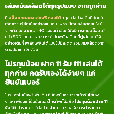
เล่นพนันสล็อตได้ทุกรูปแบบ จากทุกค่าย
ที่
สล็อตทดลองเล่นฟรี ถอนได้
สนุกได้อย่างเต็มที่ โดยไม่
เกิดความรู้สึกเบื่ออย่างแน่นอน เพราะมีเกมสล็อตออนไลน์
จากทั่วโลกมากกว่า 40 แบรนด์ เลือกใช้บริการเกมสล็อตได้
กว่า 500 เกม ประสบการณ์เล่นพนันสล็อตที่ผู้เล่นจะได้รับ
อย่างเต็มที่ เพลิดเพลินได้แบบไม่มีสะดุด รวมเกมสล็อตจาก
ต่างประเทศอีกด้วย
โปรทุนน้อย ฝาก 11 รับ 111 เล่นได้
ทุกค่าย กดรับเองได้ง่ายๆ แค่
ยืนยันเบอร์
โปรแจกโบนัสฟรีเพิ่มเติม ที่นักพนันสามารถเข้ารับได้เอง
ง่ายๆ เพียงแค่ยืนยันเบอร์โทรศัพท์มือถือ
โปรทุนน้อยฝาก 11
รับ 111
ทำรายการได้อย่างง่ายดาย รองรับการทำรายการ
ด้วยมือถือ IOS และ Android โดยไม่มีความยุ่งยาก หรือซับ